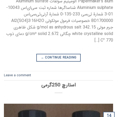
Papermaker’s alum آلومینیم سولفات Aluminum sulfate
Aluminium sulphate شناساگرها شماره ثبت سی‌ای‌اس 10043-
01-3 شمارهٔ ئی‌سی 233-135-0 شمارهٔ آرتی‌ئی‌سی‌اس
BD1700000 خصوصیات فرمول مولکولی Al2(SO4)3·16H2O
جرم مولی 342.15 g/mol as anhydrous salt شکل ظاهری
white crystalline solid چگالی 2.672 g/cm³ solid دمای ذوب
770 °C […]
→
CONTINUE READING
Leave a comment
استارچ 250گرمی
14