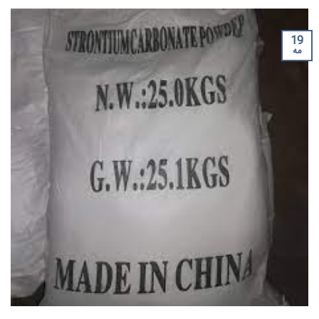
19
مه