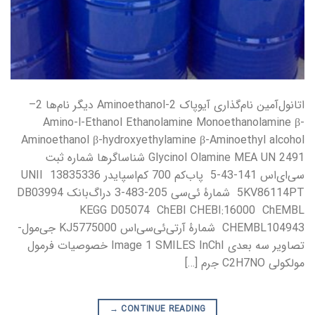
اتانول‌آمین نام‌گذاری آیوپاک 2-Aminoethanol دیگر نام‌ها 2–
Amino-l-Ethanol Ethanolamine Monoethanolamine β-
Aminoethanol β-hydroxyethylamine β-Aminoethyl alcohol
Glycinol Olamine MEA UN 2491 شناساگرها شماره ثبت
سی‌ای‌اس 141-43-5 پاب‌کم 700 کم‌اسپایدر 13835336 UNII
5KV86114PT شمارهٔ ئی‌سی 205-483-3 دراگ‌بانک DB03994
KEGG D05074 ChEBI CHEBI:16000 ChEMBL
CHEMBL104943 شمارهٔ آرتی‌ئی‌سی‌اس KJ5775000 جی‌مول-
تصاویر سه بعدی Image 1 SMILES InChI خصوصیات فرمول
مولکولی C2H7NO جرم […]
→
CONTINUE READING