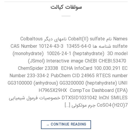
سولفات کبالت
Names نام Cobalt(II) sulfate نامهای دیگر Colbaltous
sulfate شناسه ها CAS Number 10124-43-3 13455-64-0
(monohydrate) 10026-24-1 (heptahydrate) 3D model
(JSmol) Interactive image ChEBI CHEBI:53470
ChemSpider 23338 ECHA InfoCard 100.030.291 EC
Number 233-334-2 PubChem CID 24965 RTECS number
GG3100000 (anhydrous) GG3200000 (heptahydrate) UNII
H7965X29HX CompTox Dashboard (EPA)
DTXSID1031042 InChI SMILES خصوصیات فرمول شیمیایی
CoSO4·(H2O)7 جرم مولکولی […]
→
CONTINUE READING