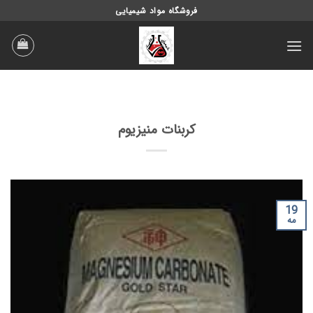
Ski
فروشگاه مواد شیمیایی
t
conten
کربنات منیزیوم
19
مه