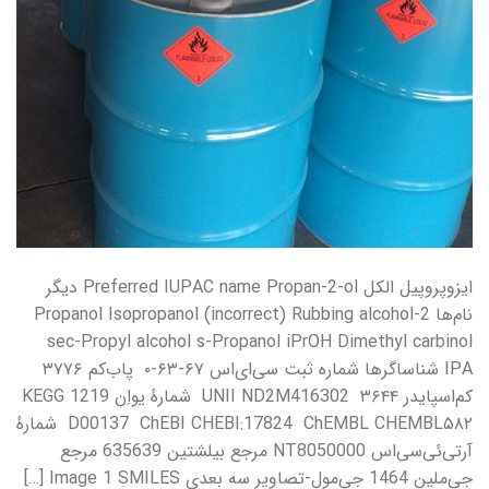
ایزوپروپیل الکل Preferred IUPAC name Propan-2-ol دیگر
نام‌ها 2-Propanol Isopropanol (incorrect) Rubbing alcohol
sec-Propyl alcohol s-Propanol iPrOH Dimethyl carbinol
IPA شناساگرها شماره ثبت سی‌ای‌اس ۶۷-۶۳-۰ پاب‌کم ۳۷۷۶
کم‌اسپایدر ۳۶۴۴ UNII ND2M416302 شمارهٔ یواِن 1219 KEGG
D00137 ChEBI CHEBI:17824 ChEMBL CHEMBL۵۸۲ شمارهٔ
آرتی‌ئی‌سی‌اس NT8050000 مرجع بیلشتین 635639 مرجع
جی‌ملین 1464 جی‌مول-تصاویر سه بعدی Image 1 SMILES […]