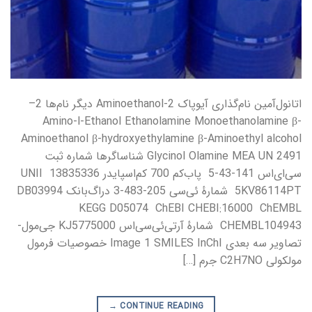
اتانول‌آمین نام‌گذاری آیوپاک 2-Aminoethanol دیگر نام‌ها 2–
Amino-l-Ethanol Ethanolamine Monoethanolamine β-
Aminoethanol β-hydroxyethylamine β-Aminoethyl alcohol
Glycinol Olamine MEA UN 2491 شناساگرها شماره ثبت
سی‌ای‌اس 141-43-5 پاب‌کم 700 کم‌اسپایدر 13835336 UNII
5KV86114PT شمارهٔ ئی‌سی 205-483-3 دراگ‌بانک DB03994
KEGG D05074 ChEBI CHEBI:16000 ChEMBL
CHEMBL104943 شمارهٔ آرتی‌ئی‌سی‌اس KJ5775000 جی‌مول-
تصاویر سه بعدی Image 1 SMILES InChI خصوصیات فرمول
مولکولی C2H7NO جرم […]
→
CONTINUE READING