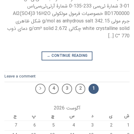
01-3 شمارهٔ ئی‌سی 233-135-0 شمارهٔ آرتی‌ئی‌سی‌اس
BD1700000 خصوصیات فرمول مولکولی Al2(SO4)3·16H2O
جرم مولی 342.15 g/mol as anhydrous salt شکل ظاهری
white crystalline solid چگالی 2.672 g/cm³ solid دمای ذوب
770 °C […]
→
CONTINUE READING
Leave a comment
4
3
2
1
آگوست 2026
ش
ی
د
س
چ
پ
ج
7
6
5
4
3
2
1