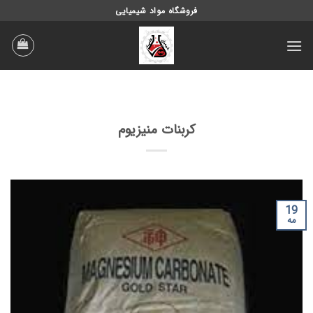
Ski
فروشگاه مواد شیمیایی
t
conten
کربنات منیزیوم
19
مه