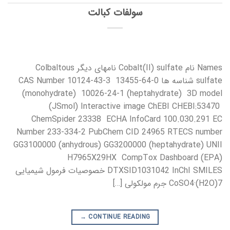
سولفات کبالت
Names نام Cobalt(II) sulfate نامهای دیگر Colbaltous
sulfate شناسه ها CAS Number 10124-43-3 13455-64-0
(monohydrate) 10026-24-1 (heptahydrate) 3D model
(JSmol) Interactive image ChEBI CHEBI:53470
ChemSpider 23338 ECHA InfoCard 100.030.291 EC
Number 233-334-2 PubChem CID 24965 RTECS number
GG3100000 (anhydrous) GG3200000 (heptahydrate) UNII
H7965X29HX CompTox Dashboard (EPA)
DTXSID1031042 InChI SMILES خصوصیات فرمول شیمیایی
CoSO4·(H2O)7 جرم مولکولی […]
→
CONTINUE READING