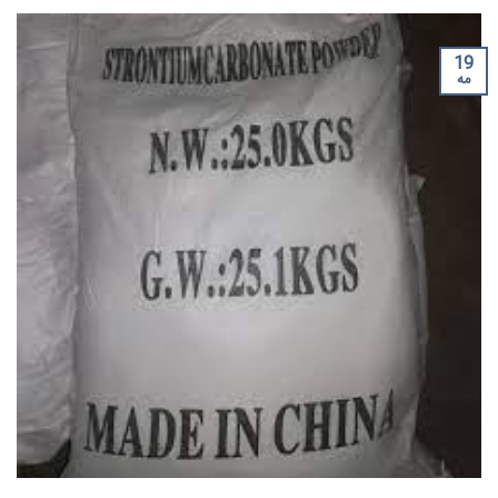
19
مه