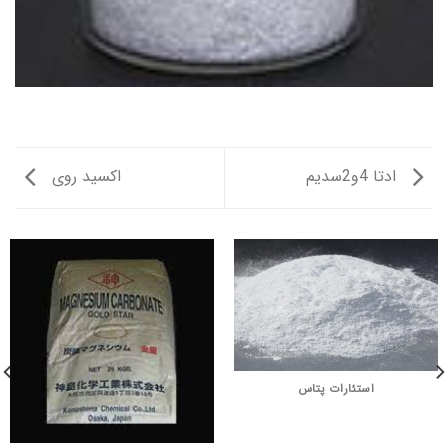
ادتا 4و2سدیم
اکسید روی
استئارات پتاس