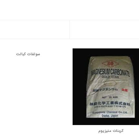
سولفات کبالت
کربنات منیزیوم