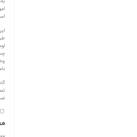
به‌
امو
است
این
لوس
چسب
وخو
باس
تصو
ضمن
مض
مهم