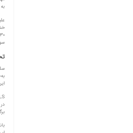
به 
علی
سولفات
تخ
سلو
به‌
این
در 
بر
بان
این