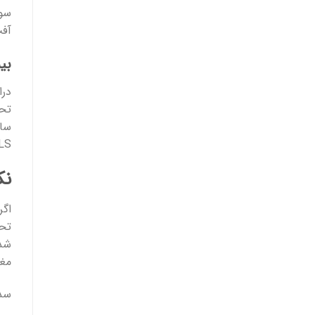
آفت
بی
تحر
ساع
SLS ا
نک
اگر
تحق
شده
مغز
سدی