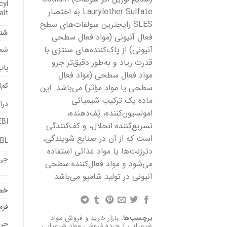
cyl
Laurylether Sulfate به اختصار
lt;
SLES رایجترین سولفات‌های سطح
شنا
فعال آنیونی (مواد فعال سطحی
آنیونی) از پاک‌کننده‌های سنتزی با
شما
قدرت زیاد و به‌طور دقیق‌تر جزو
پاب
مواد فعال سطحی (مواد فعال
کم‌
سطحی یا مواد مؤثر) می‌باشد. این
ماده یک ترکیب شیمیائی
درا
امولسیون‌کننده، پُف‌دهنده،
EBI
تسریع‌کننده انحلال، و کف‌کنندگی
است که از آن در صنایع شویندگی،
BL
دترژنت‌ها یا مواد غذائی استفاده
جی‌
می‌شود و مواد فعال‌کننده سطحی
آنیونی در تولید شامپو می‌باشد
خص
فرم
برچسب‌ها:
بازار خرید و فروش مواد
جرم
شیمیایی / خرده فروشی مواد شیمیایی