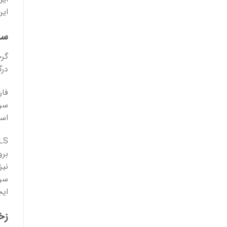
این
سر
درگ
سرط
است
برو
ایج
زخ