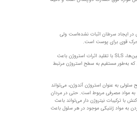
پوست و مصرف مستقیم آن در ایجاد سرطان اثبات نشده‌است ولی
محرک قوی برای پوست است.
فارغ از این پتانسیل ایجاد شرایط پیش سرطانی با غیرطبیعی کردن پروتئین‌ها، SLS با تقلید اثرات استروژن باعث
که به‌طور مستقیم به سطح استروژن مرتبط
ح سلولی به عنوان استروژن آندوژن، می‌تواند
 به مواد مصرفی مربوط است. حتی در مردان
یق دیگری یعنی با واکنش با ترکیبات نیتروژن دار می‌تواند باعث
SL با جهش سلولی و صدمه زدن به مواد ژنتیکی موجود در هر سلول باعث