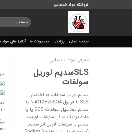
Ski
فروشگاه مواد شیمیایی
t
conten
جستجو
برای:
صفحه اصلی
پزشکی
محصولات ما
آنالیز های مواد 
معرفی مواد شیمیایی
SLSسدیم لوریل
سول
سولفات
سدیم لوریل سولفات به اختصار
SLS با فرمول NaC12H25SO4 یا
نام
سدیم دودسیل سولفات SDS یا یا
ate
ماده نزدیک به آن سولفات لوریت
دیگ
سدیم یا سولفات لاریل اتر سدیم
ium
(سدیم لوریل اتر سولفات) Sodium