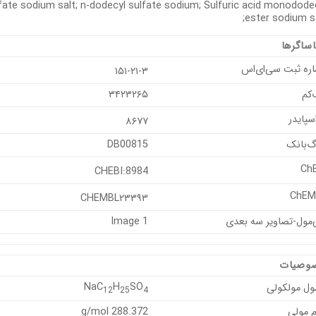
fate sodium salt; n-dodecyl sulfate sodium; Sulfuric acid monodode
ester sodium sa
ساگرها
ره ثبت سی‌ای‌اس
۱۵۱-۲۱-۳
‌کم
۳۴۲۳۲۶۵
اسپایدر
۸۶۷۷
گ‌بانک
DB00815
Ch
CHEBI:8984
ChEM
CHEMBL۲۳۳۹۳
مول-تصاویر سه بعدی
Image 1
وصیات
NaC
H
SO
ول مولکولی
12
25
4
 مولی
288.372 g/mol