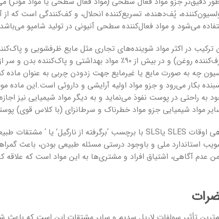
طور دقیق‌تر جزو مواد فعال سطحی (مواد فعال سطحی یا مواد مؤثر) می
لسیون‌کننده، پُف‌دهنده، تسریع‌کننده انحلال، و کف‌کنندگی است که از 
فاده می‌شود و مواد فعال‌کننده سطحی آنیونی در تولید شامپو می‌باشد.
 ترکیب در اکثر مواد شوینده‌های تجاری مثل مایع ظرفشویی و پاک‌کن
طرف‌کننده روغن) و در بیش از ۹۰٪ مواد بهداشتی و پاک‌کن
یون چه به صورت مایع یا غیرمایع جهت زدودن چربی به عنوان ماده کف‌ک
نده بکار می‌رود و جزو مواد اولیه آرایشی و داروئی است.این ما
د به راحتی در پوست نفوذ می‌نماید و به دیگر مواد شیمیایی نیز اجازه
ایر مواد شیمیایی جزو مواد خطرناک و سرطانزای (با کلاس قوی) پوس
گاهی اوقات SLES یاSLS با برچسب ‘برگرفته از نارگیل’ یا ‘ 
یب استاندارد ملی و باوجود درستی مسئله طبیعی بودن، باعث گمراهی 
 عدم آگاهی، اشتیاق افراد و مشتری‌ها به این مواد است که علاقه ک
رات
‌ترین تأثیر سولفات لاریل سدیم و سایر مشتقات این است که باعث