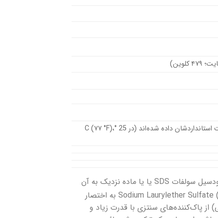
به استثنای جایی که اشاره شده‌است در غیر این صورت، داده‌ها برای مواد به وضعیت استانداردشان داده شده‌اند (در 25 °C (۷۷ °F)،
یا سدیم دودسیل سولفات SDS یا یا ماده نزدیک به آن
سولفات لوریت سدیم یا سولفات لاریل اتر سدیم (سدیم لوریل اتر سولفات) Sodium Laurylether Sulfate به اختصار
) از پاک‌کننده‌های سنتزی با قدرت زیاد و