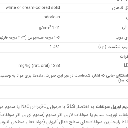
ل ظاهری
white or cream-colored solid
odorless
3
لی
1.01 g/cm
ی ذوب
۲۰۶ درجه سلسیوس (۴۰۳ درجه فارنهایت؛ ۴۷۹ کلوین)
یب شکست (
n
)
1.461
D
رات
L
1288 mg/kg (rat, oral)
۱۰۰ k
م لوریل سولفات
به اختصار
SLS
با فرمول NaC
SO
H
12
25
4
SLES رایجترین سولفات‌های سطح فعال آنیونی (مواد فعال سطحی آنیونی