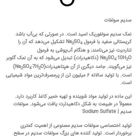
سدیم سولفات
نمک سدیم سولفوریک اسید است. در صورتی که بی‌آب باشد
کریستالی سفید با فرمول Na
SO
تشکیل می‌دهد که آن را
2
4
تناردیت نیز می‌نامند; و هنگام آب‌پوشی به فرمول
·10H
SO
Na
O (دکاهیدرات) تبدیل می‌شود که به آن نمک گلوبر
2
4
2
نیز می‌گویند. جامد دیگری از آن هپتاهیدرات(Na
·7H
SO
O)
2
4
2
است. با تولید سالانه ۶ میلیون تن از پرمصرف‌ترین مواد شیمیایی
است.
این ماده در تولید مواد شوینده و تهیه خمیر کاغذ کاربرد دارد.
معمولاً در طبیعت به شکل دکاهیدارت یافت می‌شود. سولفات
سدیم | Sodium Sulfate
تولید اختصاصی سولفات سدیم مصنوعی از اهمیت کمتری
برخوردار است. تولید کننده های بزرگ سولفات سدیم در سطح