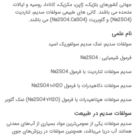
جهانی کشورهای بلژیک، ژاپن، مکزیک، کانادا، روسیه و ایالات
متحده می باشند. کانی های طبیعی سولفات سدیم، تناردیت
(Na2SO4) و گلوبریت (Na2SO4.CaSO4) می باشند.
نام علمی
سولفات سدیم: نمک سدیم سولفوریک اسید
فرمول شیمیایی : Na2SO4
سدیم سولفات تناردیت با فرمول Na2SO4
سدیم سولفات دکاهیدرات با فرمول Na2SO4·۱۰H2O
سدیم سولفات هپتاهیدرات با فرمول (Na2SO4·۷H2O) نمک گلوبر
سولفات سدیم در طبیعت
سدیم سولفات یکی از عمومی‌ترین مواد بسیاری از آب‌های معدنی
همانند آب دریا می‌باشد، همچنین سولفات در ریزش‌های جوی