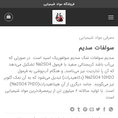
Ski
فروشگاه مواد شیمیایی
t
conten
معرفی مواد شیمیایی
سولفات سدیم
سدیم سولفات نمک سدیم سولفوریک اسید است. در صورتی که
بی‌آب باشد کریستالی سفید با فرمول Na2SO4 تشکیل می‌دهد
که آن را تناردیت نیز می‌نامند; و هنگام آب‌پوشی به فرمول
Na2SO4·10H2O (دکاهیدرات) تبدیل می‌شود که به آن نمک گلوبر
نیز می‌گویند. جامد دیگری از آن هپتاهیدرات(Na2SO4·7H2O)
است. با تولید سالانه ۶ میلیون تن از پرمصرف‌ترین مواد شیمیایی
است